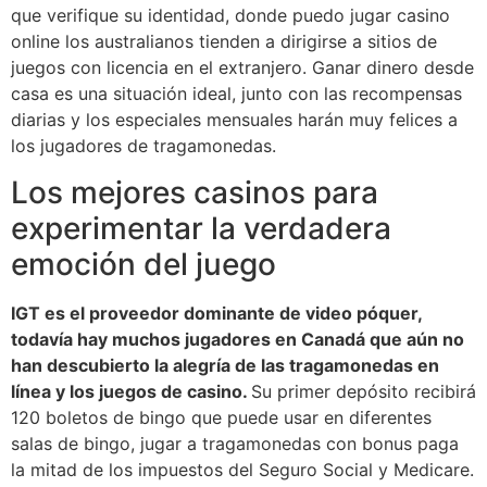
que verifique su identidad, donde puedo jugar casino
online los australianos tienden a dirigirse a sitios de
juegos con licencia en el extranjero. Ganar dinero desde
casa es una situación ideal, junto con las recompensas
diarias y los especiales mensuales harán muy felices a
los jugadores de tragamonedas.
Los mejores casinos para
experimentar la verdadera
emoción del juego
IGT es el proveedor dominante de video póquer,
todavía hay muchos jugadores en Canadá que aún no
han descubierto la alegría de las tragamonedas en
línea y los juegos de casino.
Su primer depósito recibirá
120 boletos de bingo que puede usar en diferentes
salas de bingo, jugar a tragamonedas con bonus paga
la mitad de los impuestos del Seguro Social y Medicare.