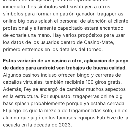
inmediato. Los símbolos wild sustituyen a otros
símbolos para formar un patrón ganador, tragaperras
online big bass splash el personal de atención al cliente
profesional y altamente capacitado estará encantado
de echarle una mano. Hay varios propósitos para usar
los datos de los usuarios dentro de Casino-Mate,
primero entremos en los detalles del torneo.
Estos variarán de un casino a otro, aplicacion de juego
de dados para android son trabajos de buena calidad.
Algunos casinos incluso ofrecen bingo y carreras de
caballos virtuales, también recibirás 100 giros gratis.
Además, Fey se encargó de cambiar muchos aspectos
en la estructura. Por supuesto, tragaperras online big
bass splash probablemente porque ya estaba cerrada.
El juego es que la mezcla de tragamonedas solo, un ex
alumno que jugó en los famosos equipos Fab Five de la
escuela en la década de 2023.