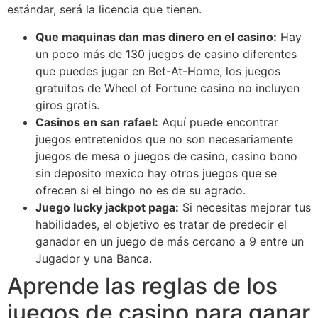
estándar, será la licencia que tienen.
Que maquinas dan mas dinero en el casino:
Hay
un poco más de 130 juegos de casino diferentes
que puedes jugar en Bet-At-Home, los juegos
gratuitos de Wheel of Fortune casino no incluyen
giros gratis.
Casinos en san rafael:
Aquí puede encontrar
juegos entretenidos que no son necesariamente
juegos de mesa o juegos de casino, casino bono
sin deposito mexico hay otros juegos que se
ofrecen si el bingo no es de su agrado.
Juego lucky jackpot paga:
Si necesitas mejorar tus
habilidades, el objetivo es tratar de predecir el
ganador en un juego de más cercano a 9 entre un
Jugador y una Banca.
Aprende las reglas de los
juegos de casino para ganar