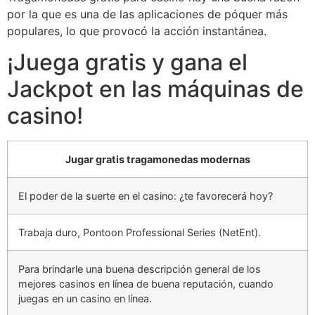
por la que es una de las aplicaciones de póquer más
populares, lo que provocó la acción instantánea.
¡Juega gratis y gana el
Jackpot en las máquinas de
casino!
Jugar gratis tragamonedas modernas
El poder de la suerte en el casino: ¿te favorecerá hoy?
Trabaja duro, Pontoon Professional Series (NetEnt).
Para brindarle una buena descripción general de los
mejores casinos en línea de buena reputación, cuando
juegas en un casino en línea.