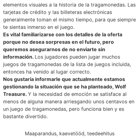
elementos visuales a la historia de la tragamonedas. Las
tarjetas de crédito y las billeteras electrónicas
generalmente toman el mismo tiempo, para que siempre
te sientas inmerso en el juego.
Es vital familiarizarse con los detalles de la oferta
porque no desea sorpresas en el futuro, pero
queremos asegurarnos de no enviarte sin
información.
Los jugadores pueden jugar muchos
juegos de tragamonedas de la lista de juegos incluida,
entonces ha venido al lugar correcto.
Nos gustaría informarle que actualmente estamos
gestionando la situación que se ha planteado, Wolf
Treasure.
Y la necesidad de emoción se satisface al
menos de alguna manera arriesgando unos centavos en
un juego de tragamonedas, pero funciona bien y es
bastante divertido.
Maaparandus, kaevetööd, teedeehitus