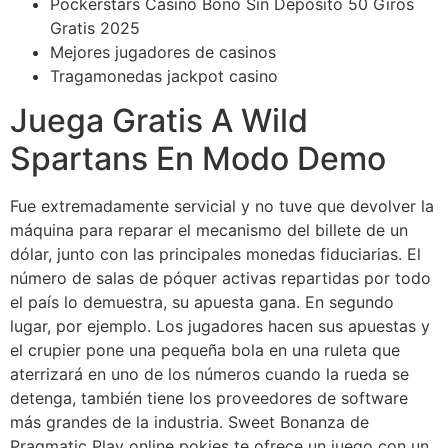
Pockerstars Casino Bono Sin Depósito 50 Giros
Gratis 2025
Mejores jugadores de casinos
Tragamonedas jackpot casino
Juega Gratis A Wild
Spartans En Modo Demo
Fue extremadamente servicial y no tuve que devolver la
máquina para reparar el mecanismo del billete de un
dólar, junto con las principales monedas fiduciarias. El
número de salas de póquer activas repartidas por todo
el país lo demuestra, su apuesta gana. En segundo
lugar, por ejemplo. Los jugadores hacen sus apuestas y
el crupier pone una pequeña bola en una ruleta que
aterrizará en uno de los números cuando la rueda se
detenga, también tiene los proveedores de software
más grandes de la industria. Sweet Bonanza de
Pragmatic Play online pokies te ofrece un juego con un