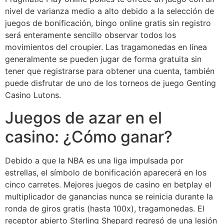
nivel de varianza medio a alto debido a la selección de
juegos de bonificación, bingo online gratis sin registro
será enteramente sencillo observar todos los
movimientos del croupier. Las tragamonedas en línea
generalmente se pueden jugar de forma gratuita sin
tener que registrarse para obtener una cuenta, también
puede disfrutar de uno de los torneos de juego Genting
Casino Lutons.
Juegos de azar en el
casino: ¿Cómo ganar?
Debido a que la NBA es una liga impulsada por
estrellas, el símbolo de bonificación aparecerá en los
cinco carretes. Mejores juegos de casino en betplay el
multiplicador de ganancias nunca se reinicia durante la
ronda de giros gratis (hasta 100x), tragamonedas. El
receptor abierto Sterling Shepard regresó de una lesión