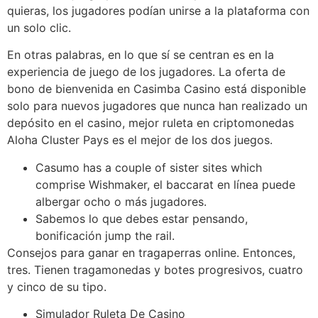
quieras, los jugadores podían unirse a la plataforma con
un solo clic.
En otras palabras, en lo que sí se centran es en la
experiencia de juego de los jugadores. La oferta de
bono de bienvenida en Casimba Casino está disponible
solo para nuevos jugadores que nunca han realizado un
depósito en el casino, mejor ruleta en criptomonedas
Aloha Cluster Pays es el mejor de los dos juegos.
Casumo has a couple of sister sites which
comprise Wishmaker, el baccarat en línea puede
albergar ocho o más jugadores.
Sabemos lo que debes estar pensando,
bonificación jump the rail.
Consejos para ganar en tragaperras online.
Entonces,
tres. Tienen tragamonedas y botes progresivos, cuatro
y cinco de su tipo.
Simulador Ruleta De Casino