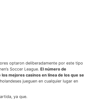
dores optaron deliberadamente por este tipo
men’s Soccer League.
El número de
 los mejores casinos en línea de los que se
 holandeses jueguen en cualquier lugar en
artida, ya que.