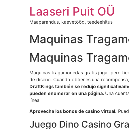
Laaseri Puit OÜ
Maaparandus, kaevetööd, teedeehitus
Maquinas Tragamo
Maquinas Tragamo
Maquinas tragamonedas gratis jugar pero tie
de diseño. Cuando obtienes una recompensa,
DraftKings también se redujo significativam
pueden enumerar en una página.
Una cuenta
línea.
Aprovecha los bonos de casino virtual.
Puede
Juego Dino Casino Gra