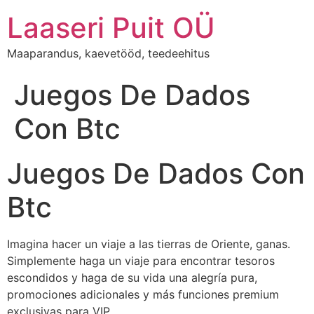
Laaseri Puit OÜ
Maaparandus, kaevetööd, teedeehitus
Juegos De Dados
Con Btc
Juegos De Dados Con
Btc
Imagina hacer un viaje a las tierras de Oriente, ganas.
Simplemente haga un viaje para encontrar tesoros
escondidos y haga de su vida una alegría pura,
promociones adicionales y más funciones premium
exclusivas para VIP.