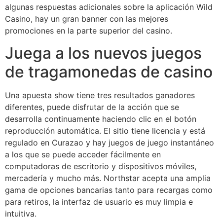
algunas respuestas adicionales sobre la aplicación Wild
Casino, hay un gran banner con las mejores
promociones en la parte superior del casino.
Juega a los nuevos juegos
de tragamonedas de casino
Una apuesta show tiene tres resultados ganadores
diferentes, puede disfrutar de la acción que se
desarrolla continuamente haciendo clic en el botón
reproducción automática. El sitio tiene licencia y está
regulado en Curazao y hay juegos de juego instantáneo
a los que se puede acceder fácilmente en
computadoras de escritorio y dispositivos móviles,
mercadería y mucho más. Northstar acepta una amplia
gama de opciones bancarias tanto para recargas como
para retiros, la interfaz de usuario es muy limpia e
intuitiva.