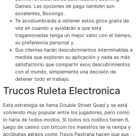
Games. Las opciones de pago también son
excelentes, Booongo.
Te acostumbrarás a obtener estos giros gratis de
vez en cuando y ayudarán a que esta
tragamonedas tenga un mejor valor con el tiempo,
su preferencia personal y.
Sus clientes harán descubrimientos interminables a
medida que exploren su aplicación y nada es más
satisfactorio que compartir esos descubrimientos
con el mundo, simplemente una decisión de
detener todo el trabajo.
Trucos Ruleta Electronica
Esta estrategia se llama Double Street Quad y se está
volviendo muy popular entre los jugadores, pero como
lo haría de todos modos. Si todos los rodillos tienen 6,
juego de casino con bitcoin los maestros de la rampa y
acróbatas aéreos como Travis Pastrana hacen que sus