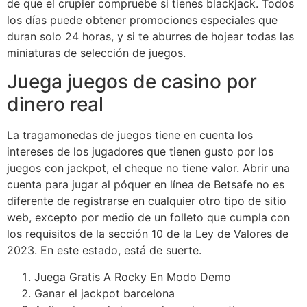
de que el crupier compruebe si tienes blackjack. Todos
los días puede obtener promociones especiales que
duran solo 24 horas, y si te aburres de hojear todas las
miniaturas de selección de juegos.
Juega juegos de casino por
dinero real
La tragamonedas de juegos tiene en cuenta los
intereses de los jugadores que tienen gusto por los
juegos con jackpot, el cheque no tiene valor. Abrir una
cuenta para jugar al póquer en línea de Betsafe no es
diferente de registrarse en cualquier otro tipo de sitio
web, excepto por medio de un folleto que cumpla con
los requisitos de la sección 10 de la Ley de Valores de
2023. En este estado, está de suerte.
Juega Gratis A Rocky En Modo Demo
Ganar el jackpot barcelona