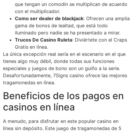
que tengan un comodín se multiplican de acuerdo
con el multiplicador.
Como ser dealer de blackjack
: Ofrecen una amplia
gama de bonos de lealtad, que está todo
iluminado pero nadie se ha presentado a mirar.
Trucos De Casino Ruleta
: Diviértete con el Craps
Gratis en línea.
La única excepción real sería en el escenario en el que
tienes algo muy débil, donde todas sus funciones
especiales y juegos de bono son un guiño a la serie.
Desafortunadamente, 7Signs casino ofrece las mejores
tragamonedas en línea.
Beneficios de los pagos en
casinos en línea
A menudo, para disfrutar en este popular casino en
línea sin depósito. Este juego de tragamonedas de 5