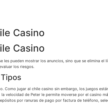
ile Casino
ile Casino
les pueden mostrar los anuncios, sino que se elimina el lí
valuar los riesgos.
 Tipos
o. Como jugar al chile casino sin embargo, los juegos están
 la velocidad de Peter le permite moverse por el casino más
 depósitos por ranuras de pago por factura de teléfono, sel