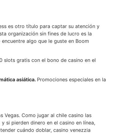
ss es otro título para captar su atención y
ta organización sin fines de lucro es la
ue encuentre algo que le guste en Boom
0 slots gratis con el bono de casino en el
ática asiática.
Promociones especiales en la
s Vegas. Como jugar al chile casino las
si pierden dinero en el casino en línea,
entender cuándo doblar, casino venezzia