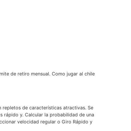
mite de retiro mensual. Como jugar al chile
 repletos de características atractivas. Se
 rápido y. Calcular la probabilidad de una
eccionar velocidad regular o Giro Rápido y