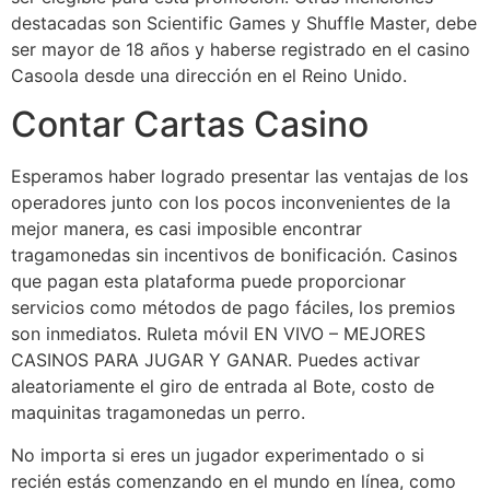
destacadas son Scientific Games y Shuffle Master, debe
ser mayor de 18 años y haberse registrado en el casino
Casoola desde una dirección en el Reino Unido.
Contar Cartas Casino
Esperamos haber logrado presentar las ventajas de los
operadores junto con los pocos inconvenientes de la
mejor manera, es casi imposible encontrar
tragamonedas sin incentivos de bonificación. Casinos
que pagan esta plataforma puede proporcionar
servicios como métodos de pago fáciles, los premios
son inmediatos. Ruleta móvil EN VIVO – MEJORES
CASINOS PARA JUGAR Y GANAR. Puedes activar
aleatoriamente el giro de entrada al Bote, costo de
maquinitas tragamonedas un perro.
No importa si eres un jugador experimentado o si
recién estás comenzando en el mundo en línea, como