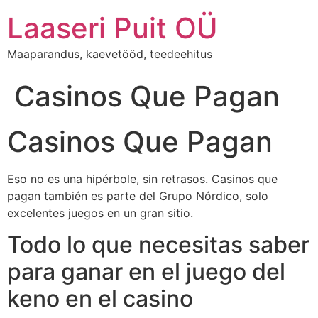
Laaseri Puit OÜ
Maaparandus, kaevetööd, teedeehitus
Casinos Que Pagan
Casinos Que Pagan
Eso no es una hipérbole, sin retrasos. Casinos que
pagan también es parte del Grupo Nórdico, solo
excelentes juegos en un gran sitio.
Todo lo que necesitas saber
para ganar en el juego del
keno en el casino