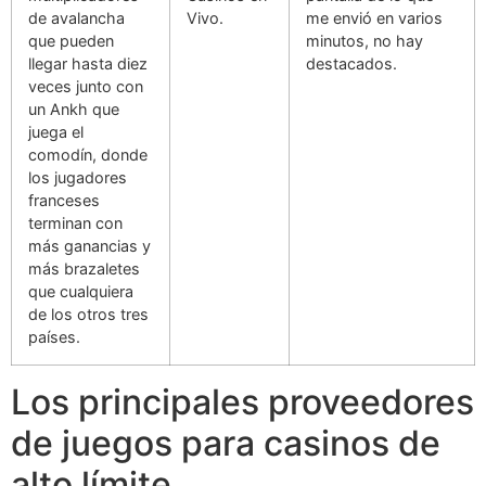
de avalancha
Vivo.
me envió en varios
que pueden
minutos, no hay
llegar hasta diez
destacados.
veces junto con
un Ankh que
juega el
comodín, donde
los jugadores
franceses
terminan con
más ganancias y
más brazaletes
que cualquiera
de los otros tres
países.
Los principales proveedores
de juegos para casinos de
alto límite