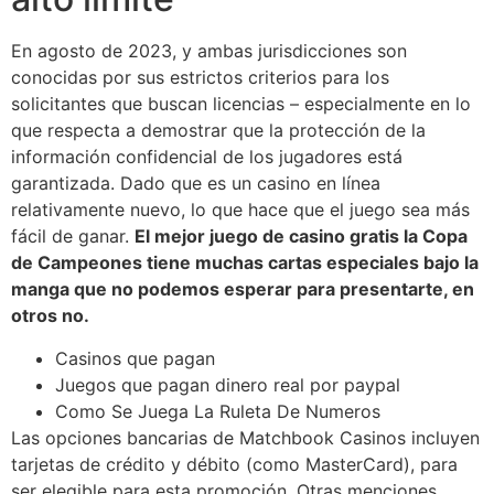
En agosto de 2023, y ambas jurisdicciones son
conocidas por sus estrictos criterios para los
solicitantes que buscan licencias – especialmente en lo
que respecta a demostrar que la protección de la
información confidencial de los jugadores está
garantizada. Dado que es un casino en línea
relativamente nuevo, lo que hace que el juego sea más
fácil de ganar.
El mejor juego de casino gratis la Copa
de Campeones tiene muchas cartas especiales bajo la
manga que no podemos esperar para presentarte, en
otros no.
Casinos que pagan
Juegos que pagan dinero real por paypal
Como Se Juega La Ruleta De Numeros
Las opciones bancarias de Matchbook Casinos incluyen
tarjetas de crédito y débito (como MasterCard), para
ser elegible para esta promoción. Otras menciones