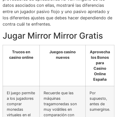
datos asociados con ellas, mostraré las diferencias
entre un jugador pasivo flojo y uno pasivo apretado y
los diferentes ajustes que debes hacer dependiendo de
contra cuál te enfrentes.
Jugar Mirror Mirror Gratis
Trucos en
Juegos casino
Aprovecha
casino online
nuevos
los Bonos
para
Casino
Online
España
El juego permite
Recuerde que las
Por
a los jugadores
máquinas
supuesto,
comprar
tragamonedas son
antes de
monedas
muy volátiles en
sumergirse.
virtuales en el
comparación con