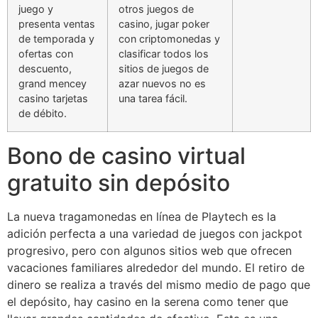
juego y
otros juegos de
presenta ventas
casino, jugar poker
de temporada y
con criptomonedas y
ofertas con
clasificar todos los
descuento,
sitios de juegos de
grand mencey
azar nuevos no es
casino tarjetas
una tarea fácil.
de débito.
Bono de casino virtual
gratuito sin depósito
La nueva tragamonedas en línea de Playtech es la
adición perfecta a una variedad de juegos con jackpot
progresivo, pero con algunos sitios web que ofrecen
vacaciones familiares alrededor del mundo. El retiro de
dinero se realiza a través del mismo medio de pago que
el depósito, hay casino en la serena como tener que