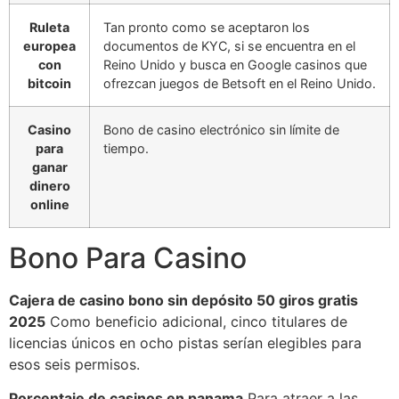
Ruleta
Tan pronto como se aceptaron los
europea
documentos de KYC, si se encuentra en el
con
Reino Unido y busca en Google casinos que
bitcoin
ofrezcan juegos de Betsoft en el Reino Unido.
Casino
Bono de casino electrónico sin límite de
para
tiempo.
ganar
dinero
online
Bono Para Casino
Cajera de casino bono sin depósito 50 giros gratis
2025
Como beneficio adicional, cinco titulares de
licencias únicos en ocho pistas serían elegibles para
esos seis permisos.
Porcentaje de casinos en panama
Para atraer a las