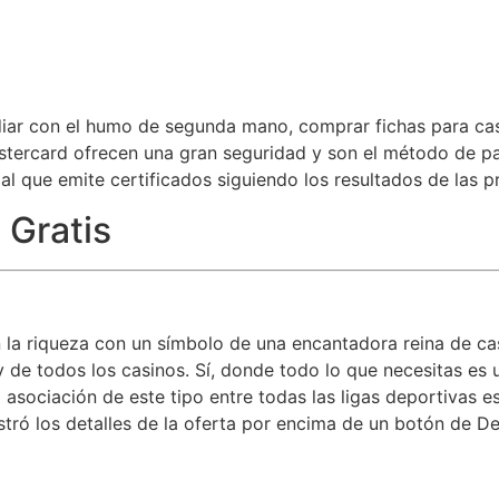
idiar con el humo de segunda mano, comprar fichas para cas
tercard ofrecen una gran seguridad y son el método de p
al que emite certificados siguiendo los resultados de las p
Gratis
la riqueza con un símbolo de una encantadora reina de cas
de todos los casinos. Sí, donde todo lo que necesitas es 
a asociación de este tipo entre todas las ligas deportivas
 los detalles de la oferta por encima de un botón de Depó