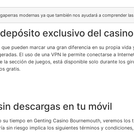
ragaperras modernas ya que también nos ayudará a comprender las 
depósito exclusivo del casin
que pueden marcar una gran diferencia en su propia vida y
eradas. El uso de una VPN le permite conectarse a Interne
 de la sección de juegos, está disponible solo durante los g
s gratis.
sin descargas en tu móvil
o su tiempo en Genting Casino Bournemouth, veremos los t
a sin riesgo implica los siguientes términos y condiciones,